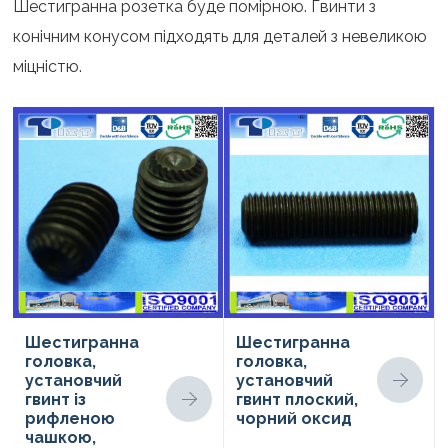
Шестигранна розетка буде помірною. Гвинти з
конічним конусом підходять для деталей з невеликою
міцністю.
Шестигранна
Шестигранна
головка,
головка,
установчий
установчий
гвинт із
гвинт плоский,
рифленою
чорний оксид
чашкою,