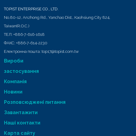
TOPIST ENTERPRISE CO., LTD.
No.80-12, Anzhong Rd.,
Yanchao Dist.,
Kaohsiung City
824
,
Taiwan(R.O.C.)
ТЕЛ:
+886-7-616-1618
ФАКС:
+886-7-614-2230
Електронна пошта:
top17@topist.com.tw
Вироби
застосування
Компанія
Новини
Розповсюджені питання
Завантажити
Наші контакти
Карта сайту