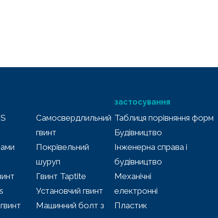
застосування
MS
Самосвердлильний
Таблиця порівняння форм
гвинт
Будівництво
лами
Покрівельний
Інженерна справа і
шуруп
будівництво
винт
Гвинт Taptite
Механічні
s
Установчий гвинт
електронні
гвинт
Машинний болт з
Пластик