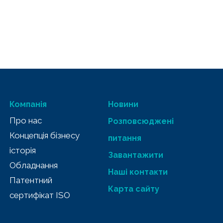
Компанія
Новини
Про нас
Розповсюджені
Концепція бізнесу
питання
історія
Завантажити
Обладнання
Наші контакти
Патентний
Карта сайту
сертифікат ISO