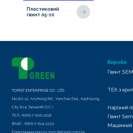
Пластиковий
гвинт 05-10
Вироби
Гвинт SE
ТЕК з кри
TOPIST ENTERPRISE CO., LTD.
No.80-12, Anzhong Rd.,
Yanchao Dist.,
Kaohsiung
Нарізний г
City
824
,
Taiwan(R.O.C.)
ТЕЛ:
+886-7-616-1618
Гвинт Sem
ФАКС:
+886-7-614-2230
Машинний 
Електронна пошта:
top17@topist.com.tw