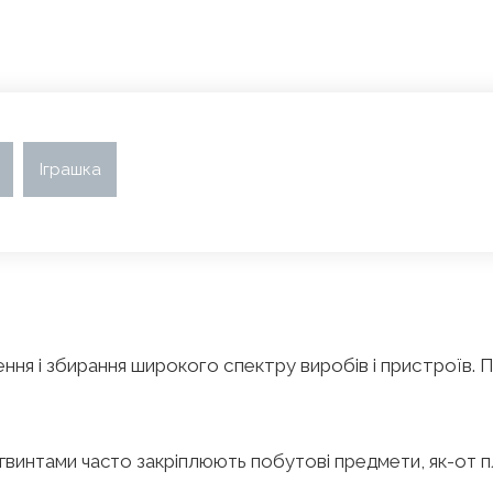
и
Іграшка
ення і збирання широкого спектру виробів і пристроїв. 
гвинтами часто закріплюють побутові предмети, як-от п