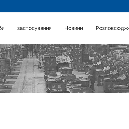
би
застосування
Новини
Розповсюдже