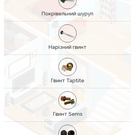
Покрівельний шуруп
Нарізний гвинт
Гвинт Taptite
Гвинт Sems