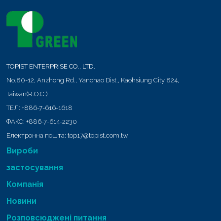
TOPIST ENTERPRISE CO., LTD.
No.80-12, Anzhong Rd.,
Yanchao Dist.,
Kaohsiung City
824
,
Taiwan(R.O.C.)
ТЕЛ:
+886-7-616-1618
ФАКС:
+886-7-614-2230
Електронна пошта:
top17@topist.com.tw
Вироби
застосування
Компанія
Новини
Розповсюджені питання