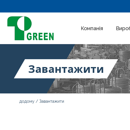
Компанія
Виро
Завантажити
додому
Завантажити