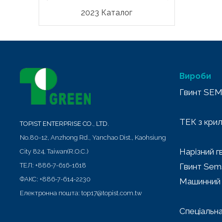
2023 Каталог
Вироби
Гвинт SE
ТЕК з кри
TOPIST ENTERPRISE CO., LTD.
No.80-12, Anzhong Rd.,
Yanchao Dist.,
Kaohsiung
Нарізний г
City
824
,
Taiwan(R.O.C.)
ТЕЛ:
+886-7-616-1618
Гвинт Sem
ФАКС:
+886-7-614-2230
Машинний 
Електронна пошта:
top17@topist.com.tw
Спеціальн