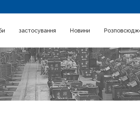
би
застосування
Новини
Розповсюдже