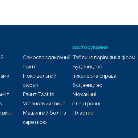
застосування
MS
Самосвердлильний
Таблиця порівняння форм
гвинт
Будівництво
лами
Покрівельний
Інженерна справа і
шуруп
будівництво
винт
Гвинт Taptite
Механічні
s
Установчий гвинт
електронні
гвинт
Машинний болт з
Пластик
кареткою
а