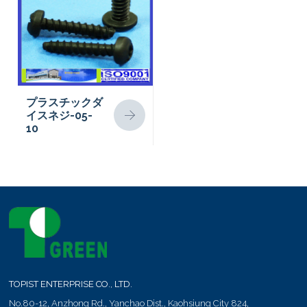
プラスチックダ
イスネジ-05-
10
TOPIST ENTERPRISE CO., LTD.
No.80-12, Anzhong Rd.,
Yanchao Dist.,
Kaohsiung City
824
,