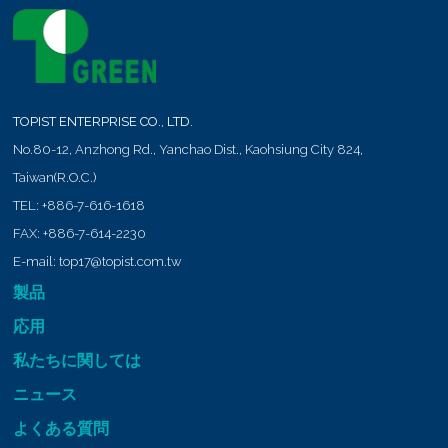
TOPIST ENTERPRISE CO., LTD.
No.80-12, Anzhong Rd.,
Yanchao Dist.,
Kaohsiung City
824
,
Taiwan(R.O.C.)
TEL:
+886-7-616-1618
FAX:
+886-7-614-2230
E-mail:
top17@topist.com.tw
製品
応用
私たちに関しては
ニュース
よくある質問