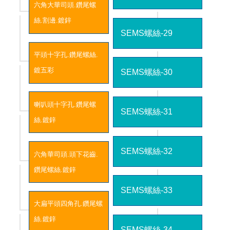
六角大華司頭.鑽尾螺
絲.割邊.鍍鋅
SEMS螺絲-29
平頭十字孔.鑽尾螺絲.
鍍五彩
SEMS螺絲-30
喇叭頭十字孔.鑽尾螺
SEMS螺絲-31
絲.鍍鋅
SEMS螺絲-32
六角華司頭.頭下花齒.
鑽尾螺絲.鍍鋅
SEMS螺絲-33
大扁平頭四角孔.鑽尾螺
絲.鍍鋅
SEMS螺絲-34