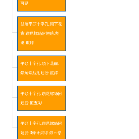
可銹
雙層平頭十字孔.頭下花
齒.鑽尾螺絲附翅膀.割
邊.鍍鋅
平頭十字孔.頭下花齒.
鑽尾螺絲附翅膀.鍍鋅
平頭十字孔.鑽尾螺絲附
翅膀.鍍五彩
平頭十字孔.鑽尾螺絲附
翅膀.3條牙滾線.鍍五彩