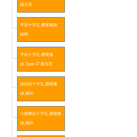
鍍五彩
平頭十字孔.鑽尾螺絲.
鍍鋅
平頭十字孔.鑽尾螺
絲.Type 17.鍍五彩
鈕扣頭十字孔.鑽尾螺
絲.鍍鋅
小蜜蜂頭十字孔.鑽尾螺
絲.鍍鋅