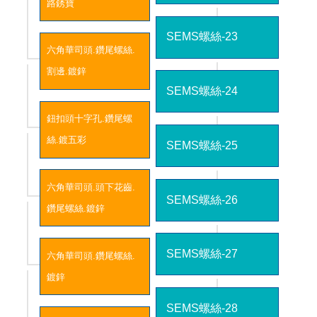
路銹寶
SEMS螺絲-23
六角華司頭.鑽尾螺絲.
割邊.鍍鋅
SEMS螺絲-24
鈕扣頭十字孔.鑽尾螺
絲.鍍五彩
SEMS螺絲-25
六角華司頭.頭下花齒.
SEMS螺絲-26
鑽尾螺絲.鍍鋅
SEMS螺絲-27
六角華司頭.鑽尾螺絲.
鍍鋅
SEMS螺絲-28