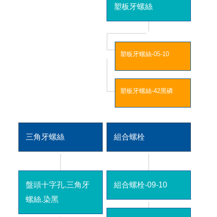
塑板牙螺絲
塑板牙螺絲-05-10
塑板牙螺絲-42黑磷
三角牙螺絲
組合螺栓
盤頭十字孔.三角牙
組合螺栓-09-10
螺絲.染黑