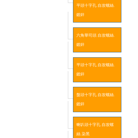
平頭十字孔.自攻螺絲.
鍍鋅
六角華司頭.自攻螺絲.
鍍鋅
平頭十字孔.自攻螺絲.
鍍鋅
盤頭十字孔.自攻螺絲.
鍍鋅
喇叭頭十字孔.自攻螺
絲.染黑