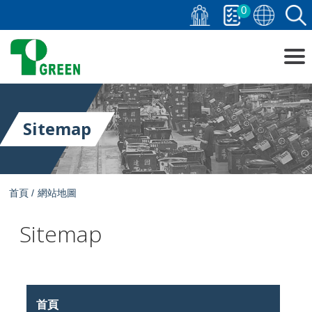
0
Sitemap
首頁
網站地圖
Sitemap
首頁