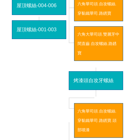
六角華司頭.自攻螺絲.
屋頂螺絲-004-006
穿黏鐵華司.路銹寶
屋頂螺絲-001-003
六角大華司頭.雙層牙中
間直齒.自攻螺絲.路銹
寶
烤漆頭自攻牙螺絲
六角華司頭.自攻螺絲.
穿黏鐵華司.路銹寶.頭
部噴漆