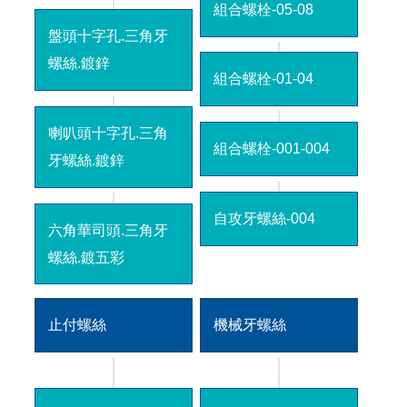
組合螺栓-05-08
盤頭十字孔.三角牙
螺絲.鍍鋅
組合螺栓-01-04
喇叭頭十字孔.三角
組合螺栓-001-004
牙螺絲.鍍鋅
自攻牙螺絲-004
六角華司頭.三角牙
螺絲.鍍五彩
止付螺絲
機械牙螺絲