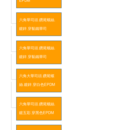
EPDM
六角華司頭.鑽尾螺絲.
鍍鋅.穿黏鐵華司
六角華司頭.鑽尾螺絲.
鍍鋅.穿黏鐵華司
六角大華司頭.鑽尾螺
絲.鍍鋅.穿白色EPDM
六角華司頭.鑽尾螺絲.
鍍五彩.穿黑色EPDM