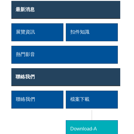
最新消息
展覽資訊
扣件知識
熱門影音
聯絡我們
聯絡我們
檔案下載
Download-A