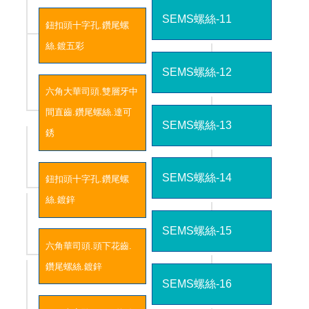
SEMS螺絲-11
鈕扣頭十字孔.鑽尾螺
絲.鍍五彩
SEMS螺絲-12
六角大華司頭.雙層牙中
間直齒.鑽尾螺絲.達可
SEMS螺絲-13
銹
SEMS螺絲-14
鈕扣頭十字孔.鑽尾螺
絲.鍍鋅
SEMS螺絲-15
六角華司頭.頭下花齒.
鑽尾螺絲.鍍鋅
SEMS螺絲-16