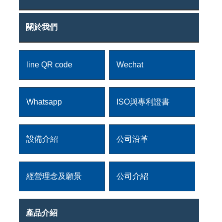
關於我們
line QR code
Wechat
Whatsapp
ISO與專利證書
設備介紹
公司沿革
經營理念及願景
公司介紹
產品介紹