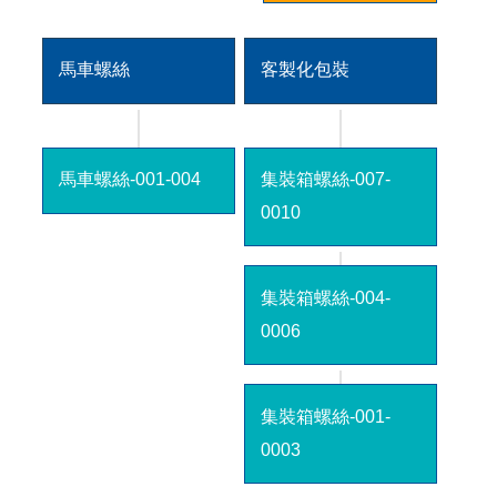
馬車螺絲
客製化包裝
馬車螺絲-001-004
集裝箱螺絲-007-
0010
集裝箱螺絲-004-
0006
集裝箱螺絲-001-
0003