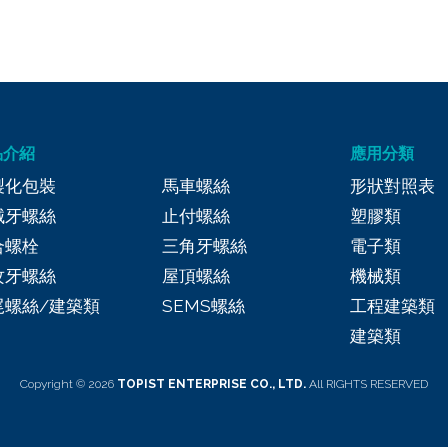
品介紹
應用分類
製化包裝
馬車螺絲
形狀對照表
械牙螺絲
止付螺絲
塑膠類
合螺栓
三角牙螺絲
電子類
攻牙螺絲
屋頂螺絲
機械類
尾螺絲/建築類
SEMS螺絲
工程建築類
建築類
Copyright © 2026
TOPIST ENTERPRISE CO., LTD.
All RIGHTS RESERVED