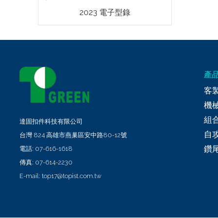
2023 電子型錄
產
客
機
組
達固扣件科技有限公司
自
台灣
824
高雄市
燕巢區
安中路80-12號
鑽
電話:
07-616-1618
傳真:
07-614-2230
E-mail:
top17@topist.com.tw